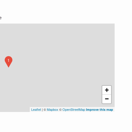
e
1
+
−
Leaflet
| ©
Mapbox
©
OpenStreetMap
Improve this map