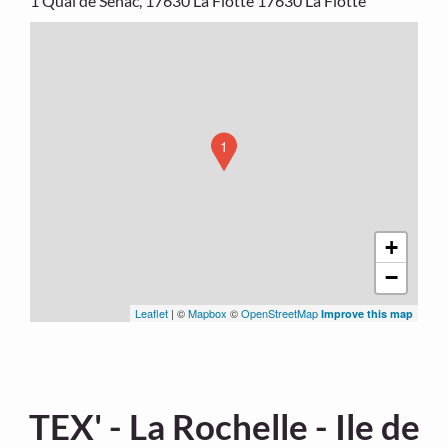
1 Quai de Sénac, 17630 La Flotte
17630 La Flotte
1
+
−
Leaflet
| ©
Mapbox
©
OpenStreetMap
Improve this map
TEX' - La Rochelle - Ile de